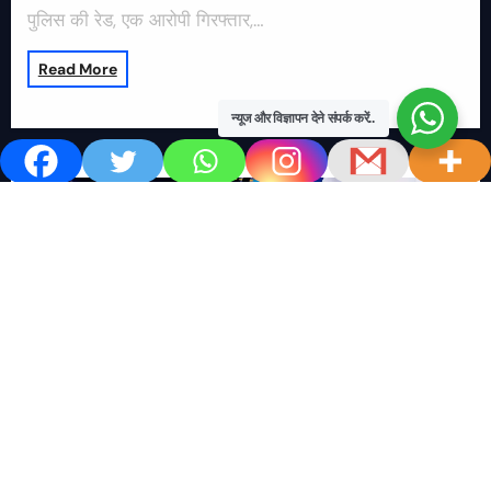
पुलिस की रेड, एक आरोपी गिरफ्तार,…
Read More
न्यूज और विज्ञापन देने संपर्क करें..
खबर काम की..
खबर-24x7
राष्ट्रीय
सोशल मिडिया बना युवाओं की ख़ुशी का दुश्मन