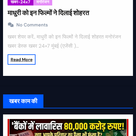
खबर-24x7
मनोरंजन
माधुरी को इन फिल्मों ने दिलाई शोहरत
No Comments
खबर शेयर करें.. माधुरी को इन फिल्मों ने दिलाई शोहरत मनोरंजन
खबर डेस्क खबर 24×7 मुंबई (एजेंसी )…
Read More
खबर काम की