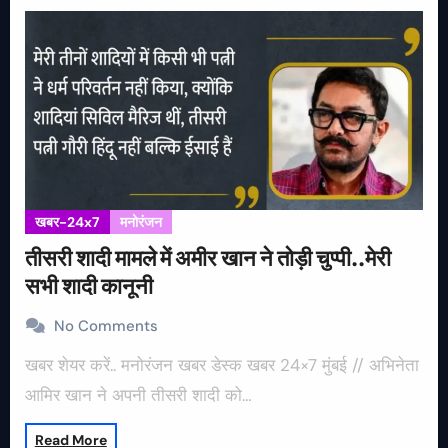
खबर-24x7
मनोरंजन
तीसरी शादी मामले में अमीर खान ने तोड़ी चुप्पी..मेरी
सभी शादी कानूनी
No Comments
खबर शेयर करें.. मनोरंजन खबर डेस्क खबर 24×7 मुंबई // अभिनेता
आमिर खान ने अपनी तीसरी शादी को…
Read More