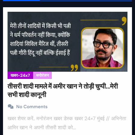
खबर-24x7
मनोरंजन
तीसरी शादी मामले में अमीर खान ने तोड़ी चुप्पी..मेरी
सभी शादी कानूनी
No Comments
खबर शेयर करें.. मनोरंजन खबर डेस्क खबर 24×7 मुंबई // अभिनेता
आमिर खान ने अपनी तीसरी शादी को…