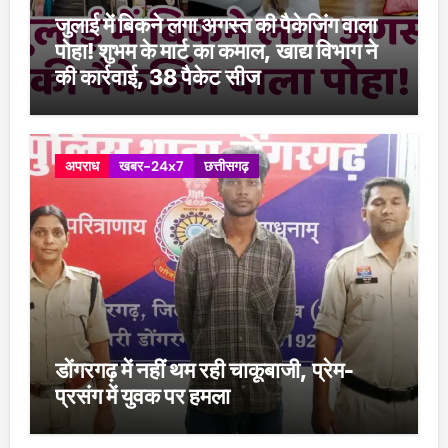
जुलाई में बिकने लगा अगस्त की पैकेजिंग वाला
पोहा! शुभम के मार्ट का कमाल, खाद्य विभाग ने
की कार्रवाई, 38 पैकेट सीज
अपराध
खबर-24x7
छत्तीसगढ़
डोंगरगढ़ में नहीं थम रही चाकूबाजी, प्रेम-
प्रसंग में युवक पर हमला