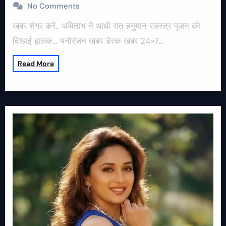
No Comments
खबर शेयर करें.. अमिताभ ने आधी रात हनुमान सहस्त्र पूजन की
दिखाई झलक… मनोरंजन खबर डेस्क खबर 24×7…
Read More