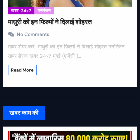
खबर-24x7
मनोरंजन
माधुरी को इन फिल्मों ने दिलाई शोहरत
No Comments
खबर शेयर करें.. माधुरी को इन फिल्मों ने दिलाई शोहरत मनोरंजन
खबर डेस्क खबर 24×7 मुंबई (एजेंसी )…
Read More
खबर काम की