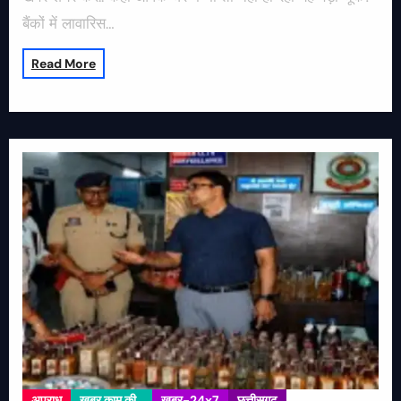
बैंकों में लावारिस…
Read More
अपराध
खबर काम की..
खबर-24x7
छत्तीसगढ़