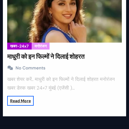
खबर-24x7
मनोरंजन
माधुरी को इन फिल्मों ने दिलाई शोहरत
No Comments
खबर शेयर करें.. माधुरी को इन फिल्मों ने दिलाई शोहरत मनोरंजन
खबर डेस्क खबर 24×7 मुंबई (एजेंसी )…
Read More