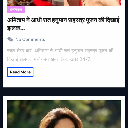
मनोरंजन
अमिताभ ने आधी रात हनुमान सहस्त्र पूजन की दिखाई
झलक…
No Comments
खबर शेयर करें.. अमिताभ ने आधी रात हनुमान सहस्त्र पूजन की
दिखाई झलक… मनोरंजन खबर डेस्क खबर 24×7…
Read More