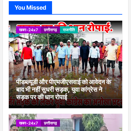
You Missed
खबर-24x7
छत्तीसगढ़
राजनीति
पीडब्ल्यूडी और पीएमजीएसवाई को आवेदन के
बाद भी नहीं सुधरी सड़क, युवा कांग्रेस ने
सड़क पर की धान रोपाई
खबर-24x7
छत्तीसगढ़