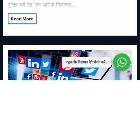
पुलिस की रेड, एक आरोपी गिरफ्तार,…
Read More
न्यूज और विज्ञापन देने संपर्क करें..
खबर काम की..
खबर-24x7
राष्ट्रीय
सोशल मिडिया बना युवाओं की ख़ुशी का दुश्मन