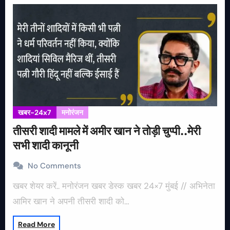
खबर-24x7
मनोरंजन
तीसरी शादी मामले में अमीर खान ने तोड़ी चुप्पी..मेरी
सभी शादी कानूनी
No Comments
खबर शेयर करें.. मनोरंजन खबर डेस्क खबर 24×7 मुंबई // अभिनेता
आमिर खान ने अपनी तीसरी शादी को…
Read More