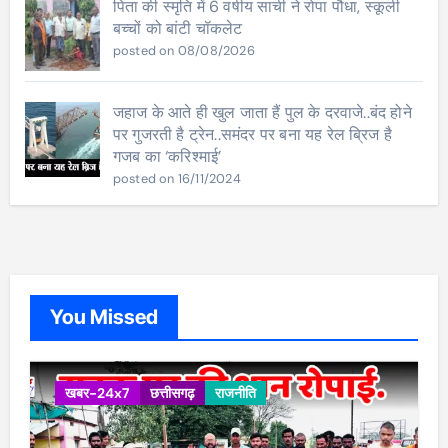
पिता की स्मृति में 6 वर्षीय साची ने रोपा पौधा, स्कूली
बच्चों को बांटी चॉकलेट
posted on 08/08/2026
जहाज के आते ही खुल जाता हैं पुल के दरवाजे..बंद होने
पर गुजरती है ट्रेन..समंदर पर बना यह रेल ब्रिज है
गजब का ‘करिश्‍माई’
posted on 16/11/2024
You Missed
खबर-24x7
छत्तीसगढ़
राजनीति