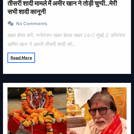
तीसरी शादी मामले में अमीर खान ने तोड़ी चुप्पी..मेरी
सभी शादी कानूनी
No Comments
खबर शेयर करें.. मनोरंजन खबर डेस्क खबर 24×7 मुंबई // अभिनेता
आमिर खान ने अपनी तीसरी शादी को…
Read More