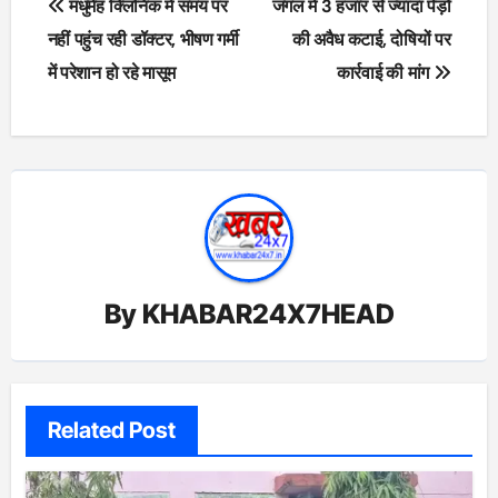
मधुमेह क्लिनिक में समय पर
जंगल में 3 हजार से ज्यादा पेड़ों
navigation
नहीं पहुंच रही डॉक्टर, भीषण गर्मी
की अवैध कटाई, दोषियों पर
में परेशान हो रहे मासूम
कार्रवाई की मांग
By
KHABAR24X7HEAD
Related Post