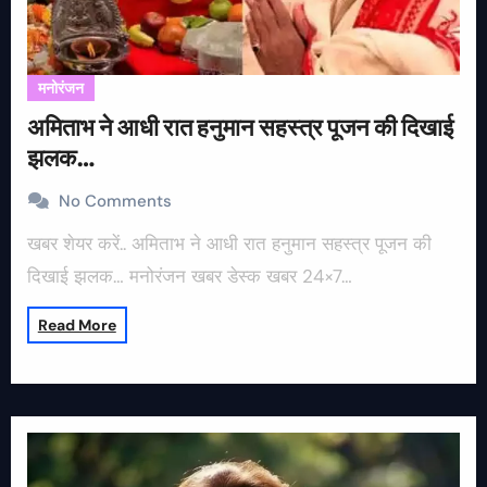
मनोरंजन
अमिताभ ने आधी रात हनुमान सहस्त्र पूजन की दिखाई
झलक…
No Comments
खबर शेयर करें.. अमिताभ ने आधी रात हनुमान सहस्त्र पूजन की
दिखाई झलक… मनोरंजन खबर डेस्क खबर 24×7…
Read More