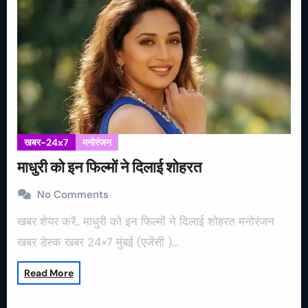
खबर-24x7
मनोरंजन
माधुरी को इन फिल्मों ने दिलाई शोहरत
No Comments
खबर शेयर करें.. माधुरी को इन फिल्मों ने दिलाई शोहरत मनोरंजन
खबर डेस्क खबर 24×7 मुंबई (एजेंसी )…
Read More