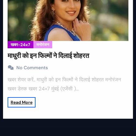
खबर-24x7
मनोरंजन
माधुरी को इन फिल्मों ने दिलाई शोहरत
No Comments
खबर शेयर करें.. माधुरी को इन फिल्मों ने दिलाई शोहरत मनोरंजन
खबर डेस्क खबर 24×7 मुंबई (एजेंसी )…
Read More