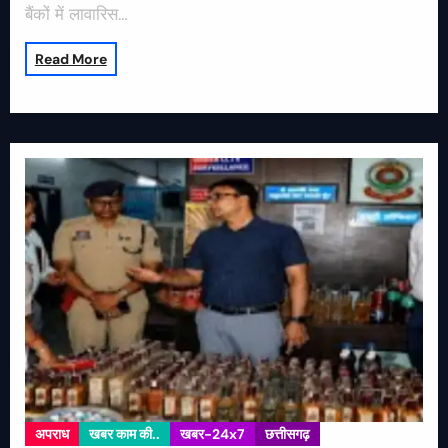
बैंकों में लावारिस…
Read More
अपराध
खबर काम की..
खबर-24x7
छत्तीसगढ़