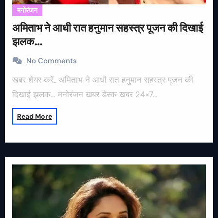
मनोरंजन
अमिताभ ने आधी रात हनुमान सहस्त्र पूजन की दिखाई
झलक…
No Comments
खबर शेयर करें.. अमिताभ ने आधी रात हनुमान सहस्त्र पूजन की
दिखाई झलक… मनोरंजन खबर डेस्क खबर 24×7…
Read More