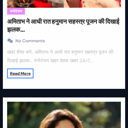
मनोरंजन
अमिताभ ने आधी रात हनुमान सहस्त्र पूजन की दिखाई
झलक…
No Comments
खबर शेयर करें.. अमिताभ ने आधी रात हनुमान सहस्त्र पूजन की
दिखाई झलक… मनोरंजन खबर डेस्क खबर 24×7…
Read More