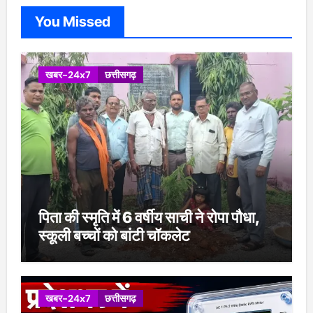
You Missed
खबर-24x7
छत्तीसगढ़
पिता की स्मृति में 6 वर्षीय साची ने रोपा पौधा,
स्कूली बच्चों को बांटी चॉकलेट
खबर-24x7
छत्तीसगढ़