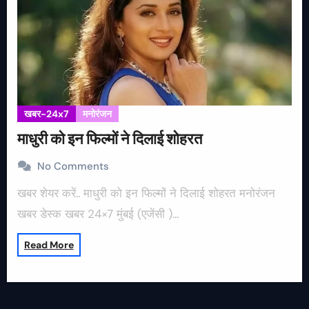
खबर-24x7
मनोरंजन
माधुरी को इन फिल्मों ने दिलाई शोहरत
No Comments
खबर शेयर करें.. माधुरी को इन फिल्मों ने दिलाई शोहरत मनोरंजन
खबर डेस्क खबर 24×7 मुंबई (एजेंसी )…
Read More