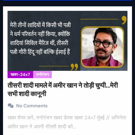
खबर-24x7
मनोरंजन
तीसरी शादी मामले में अमीर खान ने तोड़ी चुप्पी..मेरी
सभी शादी कानूनी
No Comments
खबर शेयर करें.. मनोरंजन खबर डेस्क खबर 24×7 मुंबई // अभिनेता
आमिर खान ने अपनी तीसरी शादी को…