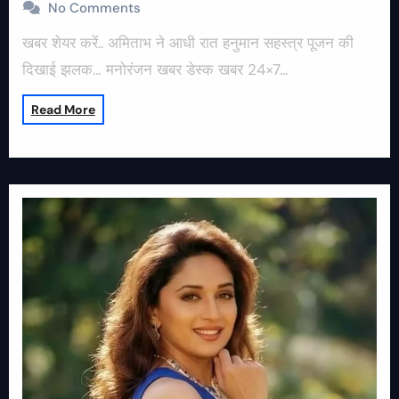
No Comments
खबर शेयर करें.. अमिताभ ने आधी रात हनुमान सहस्त्र पूजन की
दिखाई झलक… मनोरंजन खबर डेस्क खबर 24×7…
Read More