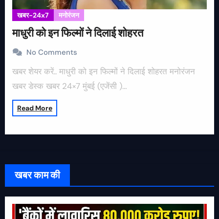
खबर-24x7
मनोरंजन
माधुरी को इन फिल्मों ने दिलाई शोहरत
No Comments
खबर शेयर करें.. माधुरी को इन फिल्मों ने दिलाई शोहरत मनोरंजन
खबर डेस्क खबर 24×7 मुंबई (एजेंसी )…
Read More
खबर काम की