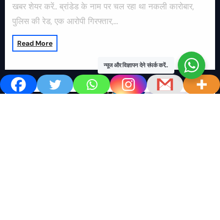
खबर शेयर करें.. ब्रांडेड के नाम पर चल रहा था नकली कारोबार,
पुलिस की रेड, एक आरोपी गिरफ्तार,…
Read More
न्यूज और विज्ञापन देने संपर्क करें..
खबर काम की..
खबर-24x7
राष्ट्रीय