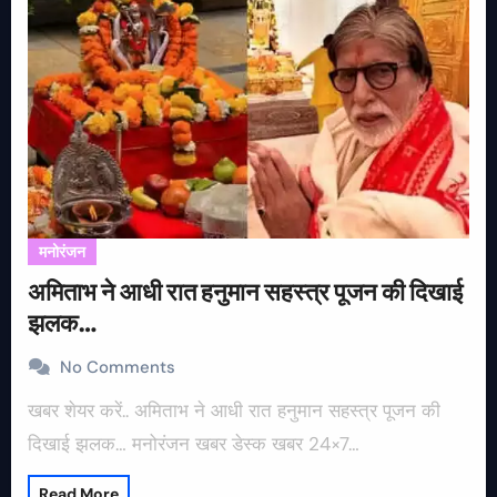
मनोरंजन
अमिताभ ने आधी रात हनुमान सहस्त्र पूजन की दिखाई
झलक…
No Comments
खबर शेयर करें.. अमिताभ ने आधी रात हनुमान सहस्त्र पूजन की
दिखाई झलक… मनोरंजन खबर डेस्क खबर 24×7…
Read More