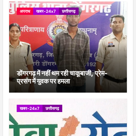
अपराध
खबर-24x7
छत्तीसगढ़
डोंगरगढ़ में नहीं थम रही चाकूबाजी, प्रेम-
प्रसंग में युवक पर हमला
खबर-24x7
छत्तीसगढ़