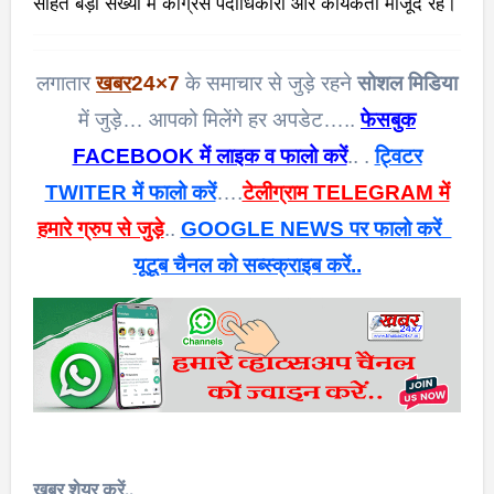
सहित बड़ी संख्या में कांग्रेस पदाधिकारी और कार्यकर्ता मौजूद रहे।
लगातार
खबर
24×7
के समाचार से जुड़े रहने
सोशल मिडिया
में जुड़े… आपको मिलेंगे हर अपडेट…..
फेसबुक
FACEBOOK में लाइक व फालो करें
.. .
ट्विटर
TWITER में फालो करें
….
टेलीग्राम TELEGRAM में
हमारे ग्रुप से जुड़े
..
GOOGLE NEWS पर फालो करें
यूटूब चैनल को सब्स्क्राइब करें..
खबर शेयर करें..