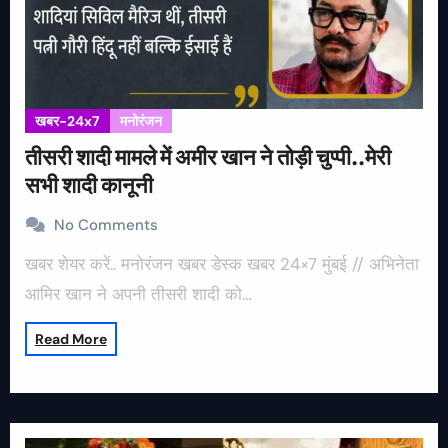
खबर-24x7
मनोरंजन
तीसरी शादी मामले में अमीर खान ने तोड़ी चुप्पी..मेरी
सभी शादी कानूनी
No Comments
खबर शेयर करें.. मनोरंजन खबर डेस्क खबर 24×7 मुंबई // अभिनेता
आमिर खान ने अपनी तीसरी शादी को…
Read More