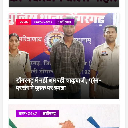
अपराध
खबर-24x7
छत्तीसगढ़
डोंगरगढ़ में नहीं थम रही चाकूबाजी, प्रेम-
प्रसंग में युवक पर हमला
खबर-24x7
छत्तीसगढ़