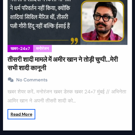
खबर-24x7
मनोरंजन
तीसरी शादी मामले में अमीर खान ने तोड़ी चुप्पी..मेरी
सभी शादी कानूनी
No Comments
खबर शेयर करें.. मनोरंजन खबर डेस्क खबर 24×7 मुंबई // अभिनेता
आमिर खान ने अपनी तीसरी शादी को…
Read More