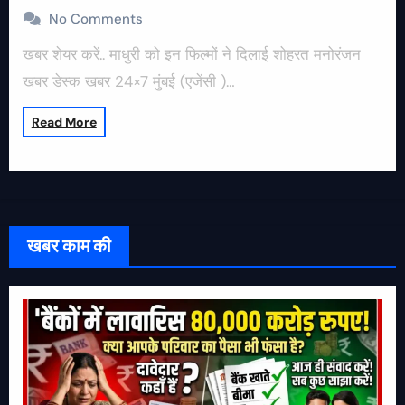
No Comments
खबर शेयर करें.. माधुरी को इन फिल्मों ने दिलाई शोहरत मनोरंजन
खबर डेस्क खबर 24×7 मुंबई (एजेंसी )…
Read More
खबर काम की