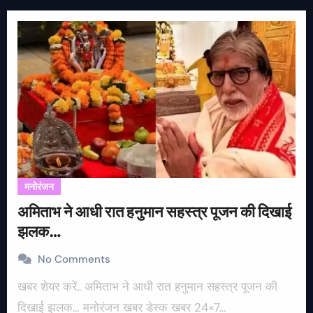
मनोरंजन
अमिताभ ने आधी रात हनुमान सहस्त्र पूजन की दिखाई
झलक…
No Comments
खबर शेयर करें.. अमिताभ ने आधी रात हनुमान सहस्त्र पूजन की
दिखाई झलक… मनोरंजन खबर डेस्क खबर 24×7…