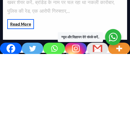
खबर शेयर करें.. ब्रांडेड के नाम पर चल रहा था नकली कारोबार,
पुलिस की रेड, एक आरोपी गिरफ्तार,…
Read More
न्यूज और विज्ञापन देने संपर्क करें..
खबर काम की..
खबर-24x7
राष्ट्रीय