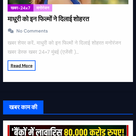
खबर-24x7
मनोरंजन
माधुरी को इन फिल्मों ने दिलाई शोहरत
No Comments
खबर शेयर करें.. माधुरी को इन फिल्मों ने दिलाई शोहरत मनोरंजन
खबर डेस्क खबर 24×7 मुंबई (एजेंसी )…
Read More
खबर काम की