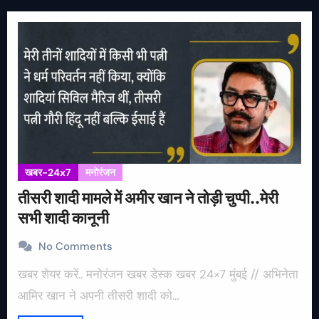
खबर-24x7
मनोरंजन
तीसरी शादी मामले में अमीर खान ने तोड़ी चुप्पी..मेरी
सभी शादी कानूनी
No Comments
खबर शेयर करें.. मनोरंजन खबर डेस्क खबर 24×7 मुंबई // अभिनेता
आमिर खान ने अपनी तीसरी शादी को…