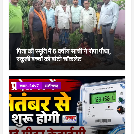
पिता की स्मृति में 6 वर्षीय साची ने रोपा पौधा,
स्कूली बच्चों को बांटी चॉकलेट
खबर-24x7
छत्तीसगढ़