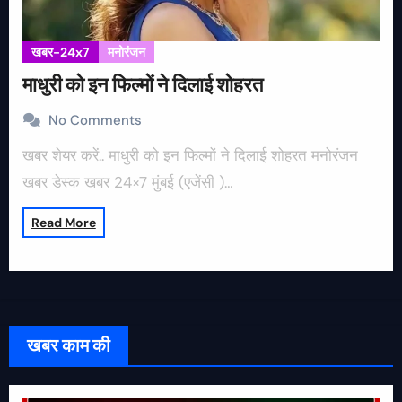
खबर-24x7
मनोरंजन
माधुरी को इन फिल्मों ने दिलाई शोहरत
No Comments
खबर शेयर करें.. माधुरी को इन फिल्मों ने दिलाई शोहरत मनोरंजन
खबर डेस्क खबर 24×7 मुंबई (एजेंसी )…
Read More
खबर काम की