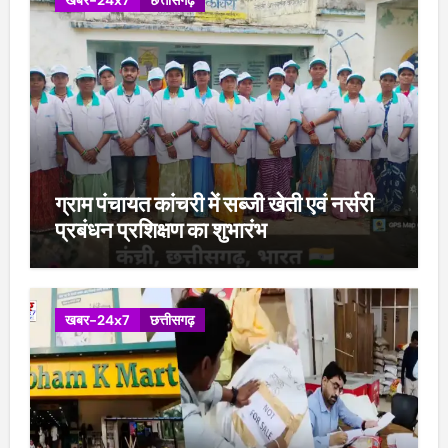
खबर-24x7
छत्तीसगढ़
ग्राम पंचायत कांचरी में सब्जी खेती एवं नर्सरी
प्रबंधन प्रशिक्षण का शुभारंभ
खबर-24x7
छत्तीसगढ़