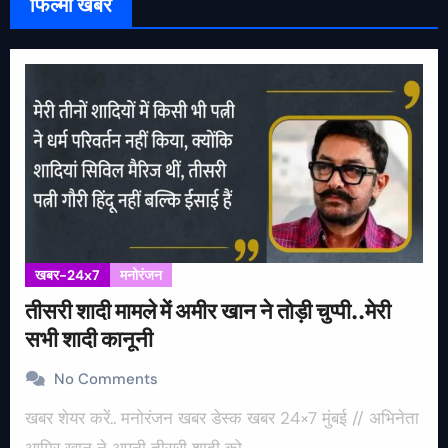
फिल्मी खबर
खबर-24x7
मनोरंजन
तीसरी शादी मामले में अमीर खान ने तोड़ी चुप्पी..मेरी
सभी शादी कानूनी
No Comments
खबर शेयर करें.. मनोरंजन खबर डेस्क खबर 24×7 मुंबई // अभिनेता