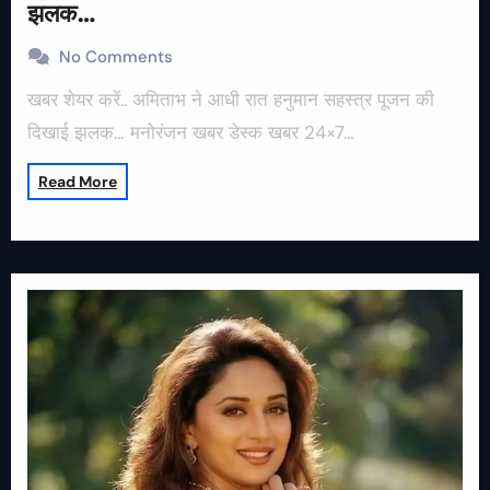
झलक…
No Comments
खबर शेयर करें.. अमिताभ ने आधी रात हनुमान सहस्त्र पूजन की
दिखाई झलक… मनोरंजन खबर डेस्क खबर 24×7…
Read More