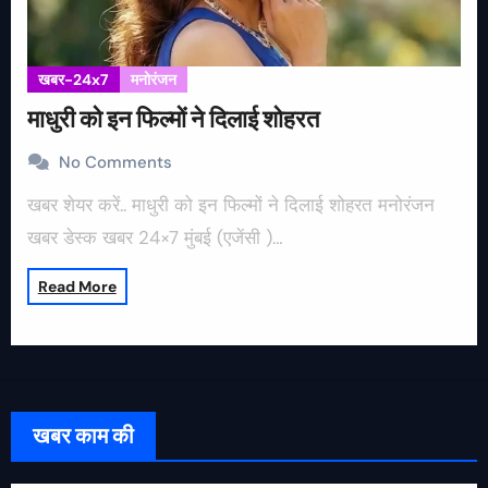
खबर-24x7
मनोरंजन
माधुरी को इन फिल्मों ने दिलाई शोहरत
No Comments
खबर शेयर करें.. माधुरी को इन फिल्मों ने दिलाई शोहरत मनोरंजन
खबर डेस्क खबर 24×7 मुंबई (एजेंसी )…
Read More
खबर काम की