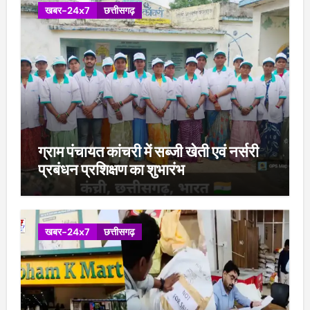
खबर-24x7
छत्तीसगढ़
ग्राम पंचायत कांचरी में सब्जी खेती एवं नर्सरी
प्रबंधन प्रशिक्षण का शुभारंभ
खबर-24x7
छत्तीसगढ़