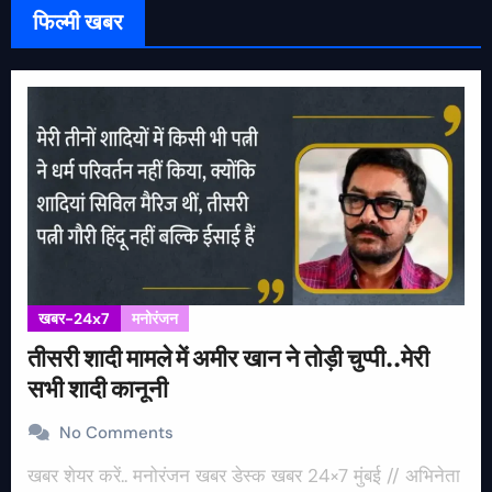
फिल्मी खबर
खबर-24x7
मनोरंजन
तीसरी शादी मामले में अमीर खान ने तोड़ी चुप्पी..मेरी
सभी शादी कानूनी
No Comments
खबर शेयर करें.. मनोरंजन खबर डेस्क खबर 24×7 मुंबई // अभिनेता