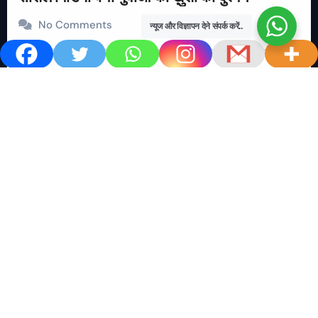
No Comments
न्यूज और विज्ञापन देने संपर्क करें..
खबर शेयर करें.. सोशल मिडिया बना युवाओं की ख़ुशी का दुश्मन खबर
काम की खबर डेस्क खबर 24×7…
Read More
M
T
W
T
F
S
S
1
2
3
4
5
6
7
8
9
10
11
12
13
14
15
16
17
18
19
20
21
22
23