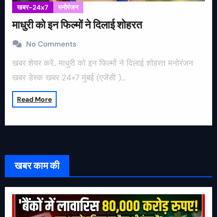
खबर-24x7
मनोरंजन
माधुरी को इन फिल्मों ने दिलाई शोहरत
No Comments
खबर शेयर करें.. माधुरी को इन फिल्मों ने दिलाई शोहरत मनोरंजन
खबर डेस्क खबर 24×7 मुंबई (एजेंसी )…
Read More
खबर काम की