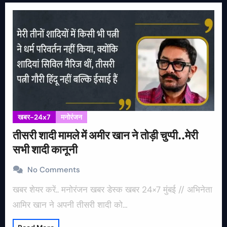
खबर-24x7
मनोरंजन
तीसरी शादी मामले में अमीर खान ने तोड़ी चुप्पी..मेरी
सभी शादी कानूनी
No Comments
खबर शेयर करें.. मनोरंजन खबर डेस्क खबर 24×7 मुंबई // अभिनेता
आमिर खान ने अपनी तीसरी शादी को…