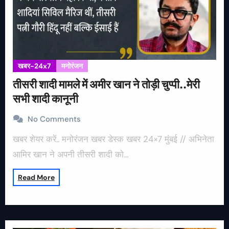
खबर-24x7
मनोरंजन
तीसरी शादी मामले में अमीर खान ने तोड़ी चुप्पी..मेरी
सभी शादी कानूनी
No Comments
खबर शेयर करें.. मनोरंजन खबर डेस्क खबर 24×7 मुंबई // अभिनेता
आमिर खान ने अपनी तीसरी शादी को…
Read More