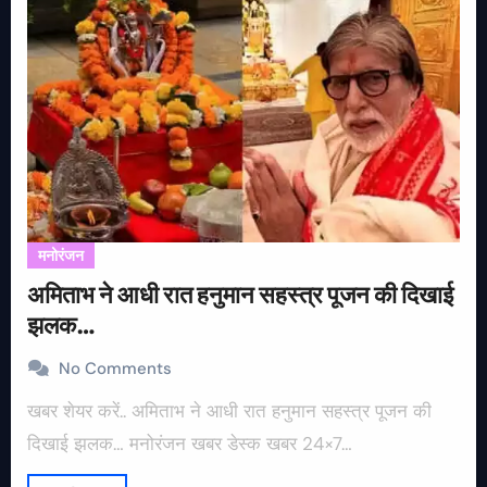
मनोरंजन
अमिताभ ने आधी रात हनुमान सहस्त्र पूजन की दिखाई
झलक…
No Comments
खबर शेयर करें.. अमिताभ ने आधी रात हनुमान सहस्त्र पूजन की
दिखाई झलक… मनोरंजन खबर डेस्क खबर 24×7…