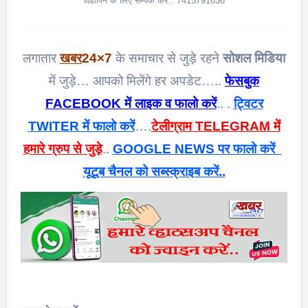
विज्ञापन के लिए सम्पर्क करें.. 7415791636
लगातार
खबर
24×7
के समाचार से जुड़े रहने
सोशल मिडिया
में जुड़े… आपको मिलेंगे हर अपडेट…..
फेसबुक
FACEBOOK में लाइक व फालो करें
.. .
ट्विटर
TWITER में फालो करें
….
टेलीग्राम TELEGRAM में
हमारे ग्रुप से जुड़े
..
GOOGLE NEWS पर फालो करें
यूटूब चैनल को सब्स्क्राइब करें..