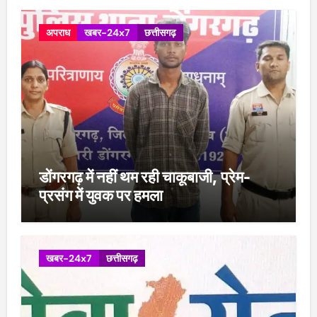
अपराध
खबर-24x7
छत्तीसगढ़
डोंगरगढ़ में नहीं थम रही चाकूबाजी, प्रेम-
प्रसंग में युवक पर हमला
खबर-24x7
छत्तीसगढ़