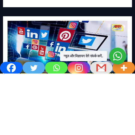
न्यूज और विज्ञापन देने संपर्क करें..
खबर काम की..
खबर-24x7
राष्ट्रीय
सोशल मिडिया बना युवाओं की ख़ुशी का दुश्मन
No Comments
खबर शेयर करें.. सोशल मिडिया बना युवाओं की ख़ुशी का दुश्मन खबर