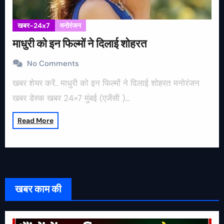
खबर-24x7
मनोरंजन
माधुरी को इन फिल्मों ने दिलाई शोहरत
No Comments
खबर शेयर करें.. माधुरी को इन फिल्मों ने दिलाई शोहरत मनोरंजन
खबर डेस्क खबर 24×7 मुंबई (एजेंसी )…
Read More
खबर काम की