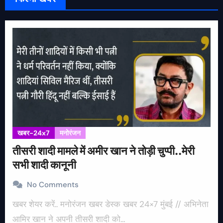
खबर-24x7
मनोरंजन
तीसरी शादी मामले में अमीर खान ने तोड़ी चुप्पी..मेरी
सभी शादी कानूनी
No Comments
खबर शेयर करें.. मनोरंजन खबर डेस्क खबर 24×7 मुंबई // अभिनेता
आमिर खान ने अपनी तीसरी शादी को…