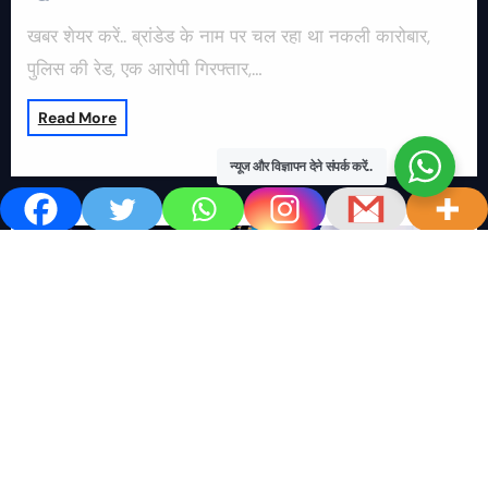
खबर शेयर करें.. ब्रांडेड के नाम पर चल रहा था नकली कारोबार,
पुलिस की रेड, एक आरोपी गिरफ्तार,…
Read More
न्यूज और विज्ञापन देने संपर्क करें..
खबर काम की..
खबर-24x7
राष्ट्रीय