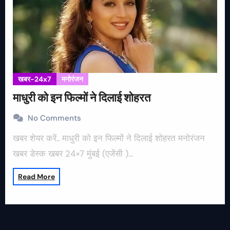
खबर-24x7
मनोरंजन
माधुरी को इन फिल्मों ने दिलाई शोहरत
No Comments
खबर शेयर करें.. माधुरी को इन फिल्मों ने दिलाई शोहरत मनोरंजन
खबर डेस्क खबर 24×7 मुंबई (एजेंसी )…
Read More