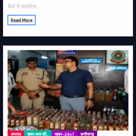
बैंकों में लावारिस…
Read More
अपराध
खबर काम की..
खबर-24x7
छत्तीसगढ़