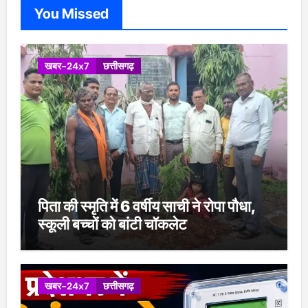
You Missed
खबर-24x7
छत्तीसगढ़
पिता की स्मृति में 6 वर्षीय साची ने रोपा पौधा,
स्कूली बच्चों को बांटी चॉकलेट
खबर-24x7
छत्तीसगढ़