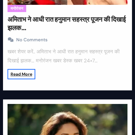
मनोरंजन
अमिताभ ने आधी रात हनुमान सहस्त्र पूजन की दिखाई
झलक…
No Comments
खबर शेयर करें.. अमिताभ ने आधी रात हनुमान सहस्त्र पूजन की
दिखाई झलक… मनोरंजन खबर डेस्क खबर 24×7…
Read More