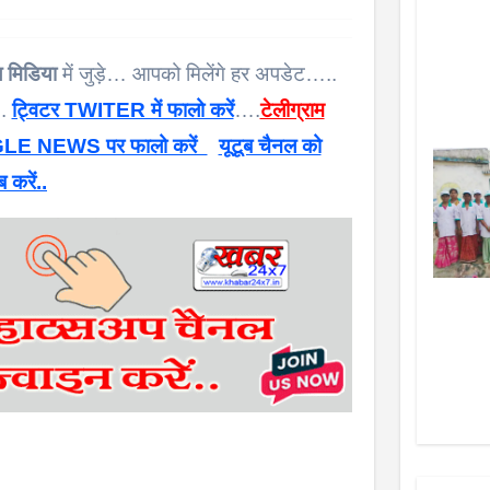
 मिडिया
में जुड़े… आपको मिलेंगे हर अपडेट…..
 .
ट्विटर TWITER में फालो करें
….
टेलीग्राम
E NEWS पर फालो करें
यूटूब चैनल को
ब करें..