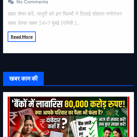
No Comments
खबर शेयर करें.. माधुरी को इन फिल्मों ने दिलाई शोहरत मनोरंजन
खबर डेस्क खबर 24×7 मुंबई (एजेंसी )…
Read More
खबर काम की