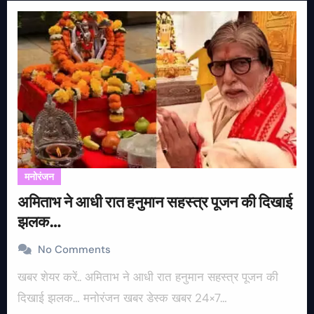
मनोरंजन
अमिताभ ने आधी रात हनुमान सहस्त्र पूजन की दिखाई
झलक…
No Comments
खबर शेयर करें.. अमिताभ ने आधी रात हनुमान सहस्त्र पूजन की
दिखाई झलक… मनोरंजन खबर डेस्क खबर 24×7…