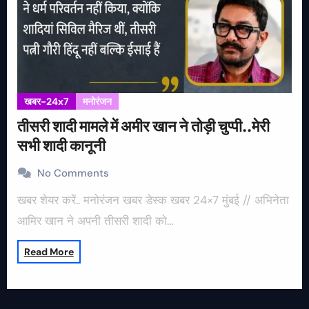
खबर-24x7
मनोरंजन
तीसरी शादी मामले में अमीर खान ने तोड़ी चुप्पी..मेरी
सभी शादी कानूनी
No Comments
खबर शेयर करें.. मनोरंजन खबर डेस्क खबर 24×7 मुंबई // अभिनेता
आमिर खान ने अपनी तीसरी शादी को…
Read More