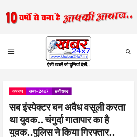
Skip
to
content
ऐसी खबरें जो दुनियां देखें..
अपराध
खबर-24x7
छत्तीसगढ़
सब इंस्पेक्टर बन अवैध वसूली करता
था युवक.. चंगुर्दा गातापार का है
युवक..पुलिस ने किया गिरफ्तार..