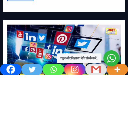
न्यूज और विज्ञापन देने संपर्क करें..
खबर काम की..
खबर-24x7
राष्ट्रीय
सोशल मिडिया बना युवाओं की ख़ुशी का दुश्मन
No Comments
खबर शेयर करें.. सोशल मिडिया बना युवाओं की ख़ुशी का दुश्मन खबर