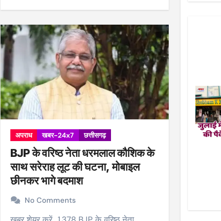
अपराध
खबर-24x7
छत्तीसगढ़
BJP के वरिष्ठ नेता धरमलाल कौशिक के
साथ सरेराह लूट की घटना, मोबाइल
छीनकर भागे बदमाश
No Comments
खबर शेयर करें.. 1,378 BJP के वरिष्ठ नेता