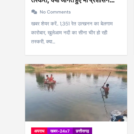
तस्करी, क्या जानते हुए भी प्रशासन
अनजान?
No Comments
खबर शेयर करें.. 1,351 रेत उत्खनन का बेलगाम
कारोबार, खुलेआम नदी का सीना चीर हो रही
तस्करी, क्या…
अपराध
खबर-24x7
छत्तीसगढ़