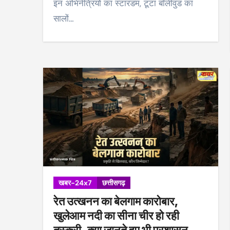
इन अभिनेत्रियों का स्टारडम, टूटा बॉलीवुड का
सालों…
खबर-24x7
छत्तीसगढ़
रेत उत्खनन का बेलगाम कारोबार,
खुलेआम नदी का सीना चीर हो रही