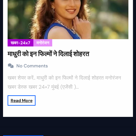
खबर-24x7
मनोरंजन
माधुरी को इन फिल्मों ने दिलाई शोहरत
No Comments
खबर शेयर करें.. माधुरी को इन फिल्मों ने दिलाई शोहरत मनोरंजन
खबर डेस्क खबर 24×7 मुंबई (एजेंसी )…
Read More