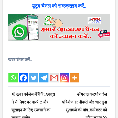
यूटूब चैनल को सब्स्क्राइब करें..
खबर शेयर करें..
Post
वूमन कॉलेज में रैगिंग..छात्रा
डोंगरगढ़ कटघोरा रेल
navigation
ने सीनियर पर मारपीट और
परियोजना: नौकरी और चार गुना
सुसाइड के लिए उकसाने का
मुआवजे की मांग..कलेक्टर को
लगाया आरोप
सौंपा ज्ञापन