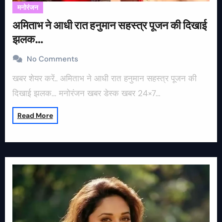
मनोरंजन
अमिताभ ने आधी रात हनुमान सहस्त्र पूजन की दिखाई
झलक…
No Comments
खबर शेयर करें.. अमिताभ ने आधी रात हनुमान सहस्त्र पूजन की
दिखाई झलक… मनोरंजन खबर डेस्क खबर 24×7…
Read More