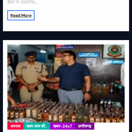
बैंकों में लावारिस…
Read More
अपराध
खबर काम की..
खबर-24x7
छत्तीसगढ़