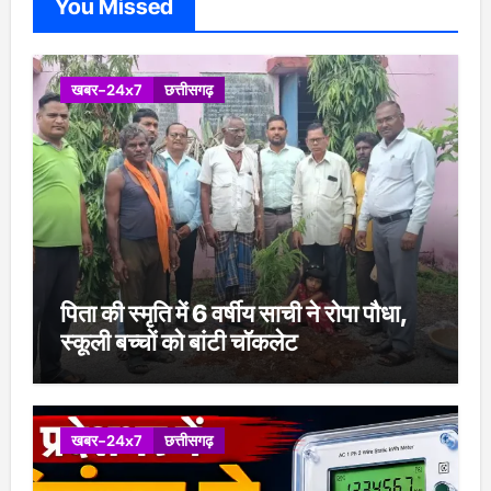
You Missed
खबर-24x7
छत्तीसगढ़
पिता की स्मृति में 6 वर्षीय साची ने रोपा पौधा,
स्कूली बच्चों को बांटी चॉकलेट
खबर-24x7
छत्तीसगढ़