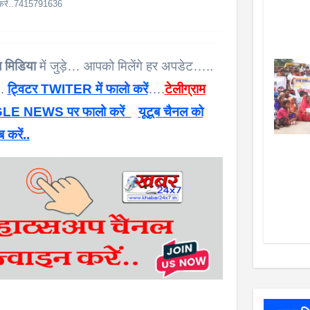
क करें..7415791636
 मिडिया
में जुड़े… आपको मिलेंगे हर अपडेट…..
 .
ट्विटर TWITER में फालो करें
….
टेलीग्राम
E NEWS पर फालो करें
यूटूब चैनल को
ब करें..