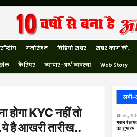
्राष्ट्रीय
मनोरंजन
विडियो खबर
खबर काम की..
खेल
कैरियर
व्यापार-अर्थ व्यवस्था
Web Story
अभी-
ा होगा KYC नहीं तो
Aug 5, 
ग्राम पंचायत
त..ये है आखरी तारीख..
का शुभारंभ