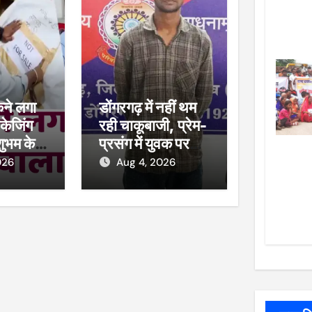
कने लगा
डोंगरगढ़ में नहीं थम
केजिंग
रही चाकूबाजी, प्रेम-
शुभम के
प्रसंग में युवक पर
ाल, खाद्य
हमला
026
Aug 4, 2026
कार्रवाई,
सीज