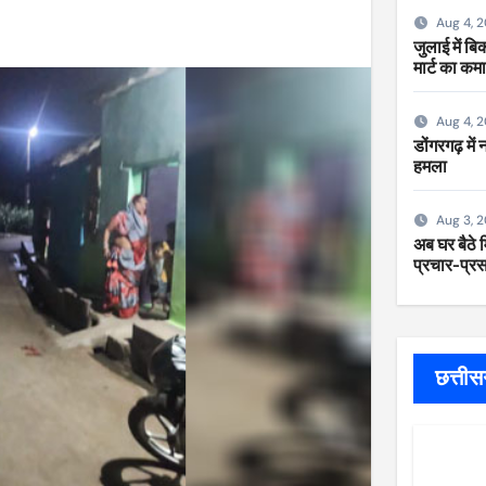
Aug 4, 
जुलाई में ब
मार्ट का कम
Aug 4, 
डोंगरगढ़ में
हमला
Aug 3, 
अब घर बैठे म
प्रचार-प्रसा
छत्ती