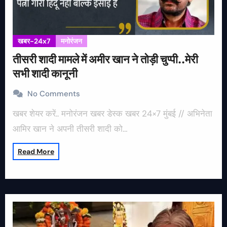
खबर-24x7
मनोरंजन
तीसरी शादी मामले में अमीर खान ने तोड़ी चुप्पी..मेरी
सभी शादी कानूनी
No Comments
खबर शेयर करें.. मनोरंजन खबर डेस्क खबर 24×7 मुंबई // अभिनेता
आमिर खान ने अपनी तीसरी शादी को…
Read More