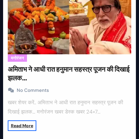
मनोरंजन
अमिताभ ने आधी रात हनुमान सहस्त्र पूजन की दिखाई
झलक…
No Comments
खबर शेयर करें.. अमिताभ ने आधी रात हनुमान सहस्त्र पूजन की
दिखाई झलक… मनोरंजन खबर डेस्क खबर 24×7…
Read More