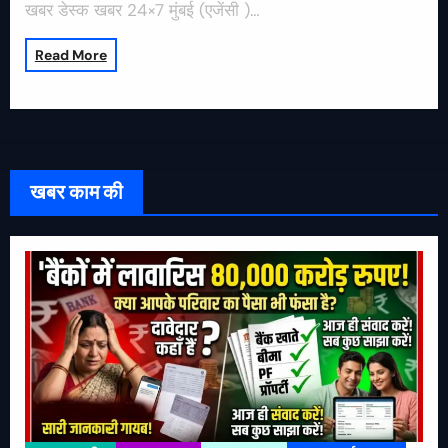
खबर डेस्क खबर 24×7 मुंबई (एजेंसी )…
Read More
खबर काम की