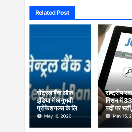
Related Post
सेंट्रल बैंक ऑफ
राष्ट्रीय स्व
इंडिया में अनुभवी
मिशन में 33
प्रोफेशनल्स के लिए
पदों पर भर्त
मौका, 17 मई लास्ट
से शुरू होंगे
May 16, 2026
May 15, 
डेट
ऑनलाइन आ