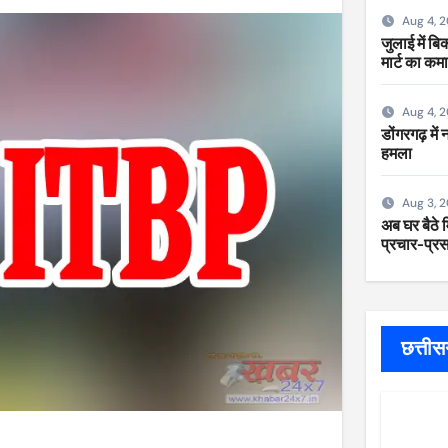
Aug 4, 
जुलाई में ब
मार्ट का कम
Aug 4, 
डोंगरगढ़ में
हमला
Aug 3, 
अब घर बैठे म
प्रचार-प्रसा
छत्ती