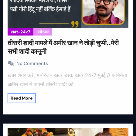
खबर-24x7
मनोरंजन
तीसरी शादी मामले में अमीर खान ने तोड़ी चुप्पी..मेरी
सभी शादी कानूनी
No Comments
खबर शेयर करें.. मनोरंजन खबर डेस्क खबर 24×7 मुंबई // अभिनेता
आमिर खान ने अपनी तीसरी शादी को…
Read More