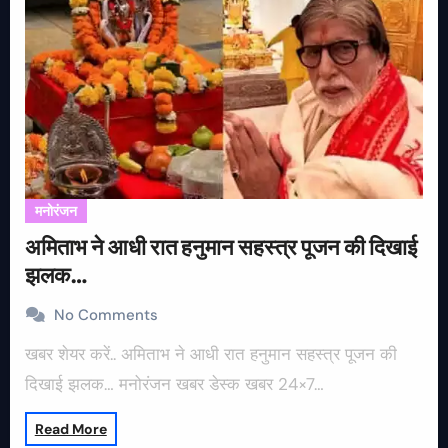
मनोरंजन
अमिताभ ने आधी रात हनुमान सहस्त्र पूजन की दिखाई
झलक…
No Comments
खबर शेयर करें.. अमिताभ ने आधी रात हनुमान सहस्त्र पूजन की
दिखाई झलक… मनोरंजन खबर डेस्क खबर 24×7…
Read More