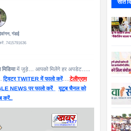
सात दिन
देवांगन, गंडई
क करें..7415791636
 मिडिया
में जुड़े… आपको मिलेंगे हर अपडेट…..
 .
ट्विटर TWITER में फालो करें
….
टेलीग्राम
E NEWS पर फालो करें
यूटूब चैनल को
ब करें..