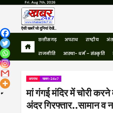
Fri. Aug 7th, 2026
Skip
to
content
ऐसी खबरें जो दुनियां देखें..
छत्तीसगढ़
अपराध
राष्ट्रीय
अंतर
राजनीति
आस्था- धर्म – संस्कृति
अपराध
खबर-24x7
मां गंगई मंदिर में चोरी करन
अंदर गिरफ्तार..सामान व 