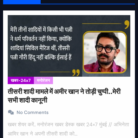
खबर-24x7
मनोरंजन
तीसरी शादी मामले में अमीर खान ने तोड़ी चुप्पी..मेरी
सभी शादी कानूनी
No Comments
खबर शेयर करें.. मनोरंजन खबर डेस्क खबर 24×7 मुंबई // अभिनेता
आमिर खान ने अपनी तीसरी शादी को…