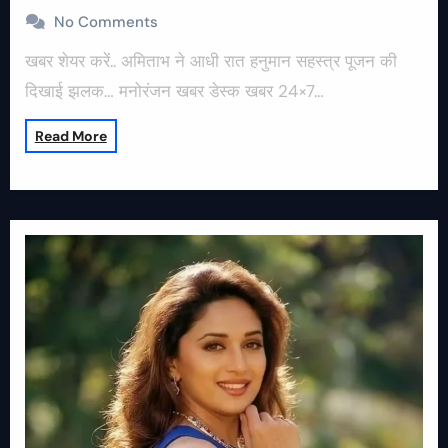
No Comments
खबर शेयर करें.. अमिताभ ने आधी रात हनुमान सहस्त्र पूजन की
दिखाई झलक… मनोरंजन खबर डेस्क खबर 24×7…
Read More