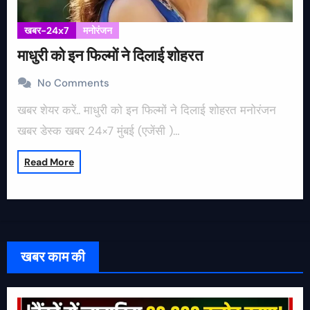
खबर-24x7
मनोरंजन
माधुरी को इन फिल्मों ने दिलाई शोहरत
No Comments
खबर शेयर करें.. माधुरी को इन फिल्मों ने दिलाई शोहरत मनोरंजन
खबर डेस्क खबर 24×7 मुंबई (एजेंसी )…
Read More
खबर काम की