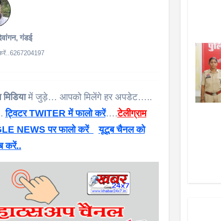
देवांगन, गंडई
क करें..6267204197
 मिडिया
में जुड़े… आपको मिलेंगे हर अपडेट…..
 .
ट्विटर TWITER में फालो करें
….
टेलीग्राम
E NEWS पर फालो करें
यूटूब चैनल को
ब करें..