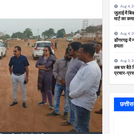
Aug 4, 
जुलाई में ब
मार्ट का कम
Aug 4, 
डोंगरगढ़ में
हमला
Aug 3, 
अब घर बैठे म
प्रचार-प्रसा
छत्ती