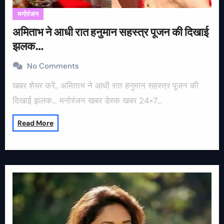
मनोरंजन
अमिताभ ने आधी रात हनुमान सहस्त्र पूजन की दिखाई
झलक…
No Comments
खबर शेयर करें.. अमिताभ ने आधी रात हनुमान सहस्त्र पूजन की
दिखाई झलक… मनोरंजन खबर डेस्क खबर 24×7…
Read More