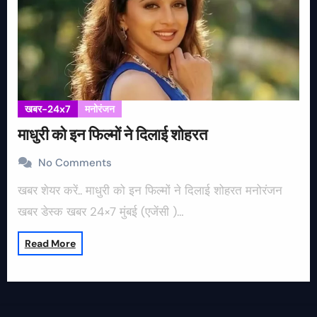
खबर-24x7
मनोरंजन
माधुरी को इन फिल्मों ने दिलाई शोहरत
No Comments
खबर शेयर करें.. माधुरी को इन फिल्मों ने दिलाई शोहरत मनोरंजन
खबर डेस्क खबर 24×7 मुंबई (एजेंसी )…
Read More