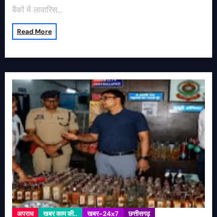
बैंकों में लावारिस…
Read More
अपराध
खबर काम की..
खबर-24x7
छत्तीसगढ़